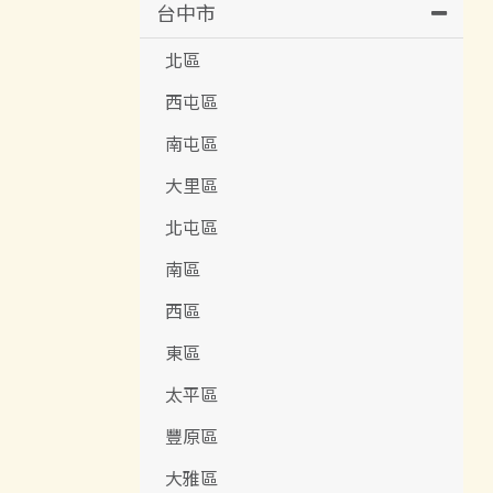
台中市
北區
西屯區
南屯區
大里區
北屯區
南區
西區
東區
太平區
豐原區
大雅區