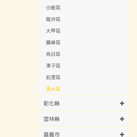
沙鹿區
龍井區
大甲區
霧峰區
烏日區
潭子區
后里區
清水區
彰化縣
雲林縣
嘉義市