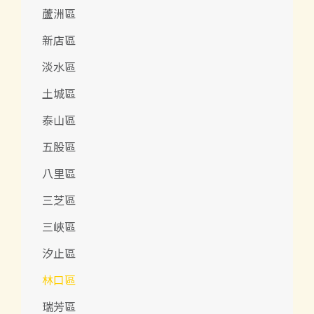
蘆洲區
新店區
淡水區
土城區
泰山區
五股區
八里區
三芝區
三峽區
汐止區
林口區
瑞芳區