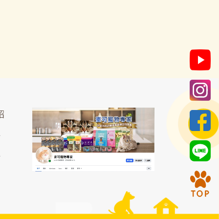
紹
區
區