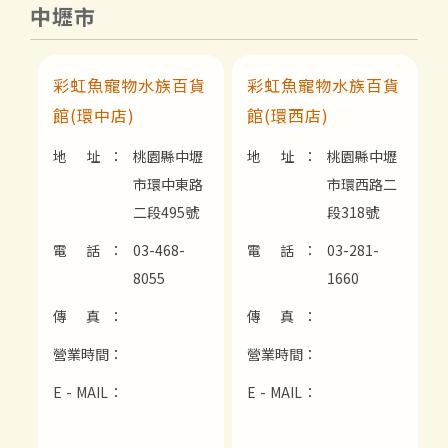
中壢市
彩虹魚寵物水族百貨
彩虹魚寵物水族百貨
館(環中店)
館(環西店)
地 址：
桃園縣中壢
地 址：
桃園縣中壢
市環中東路
市環西路二
二段495號
段318號
電 話：
03-468-
電 話：
03-281-
8055
1660
傳 真：
傳 真：
營業時間：
營業時間：
E - MAIL：
E - MAIL：