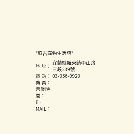
*麻吉寵物生活館*
宜蘭縣羅東鎮中山路
地 址：
三段239號
電 話：
03-956-0929
傳 真：
營業時
間：
E -
MAIL：