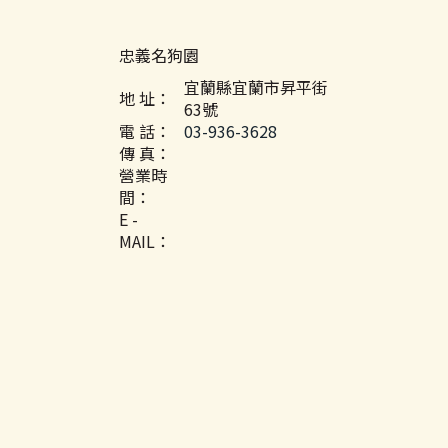
忠義名狗園
宜蘭縣宜蘭市昇平街
地 址：
63號
電 話：
03-936-3628
傳 真：
營業時
間：
E -
MAIL：