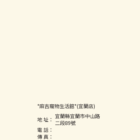
*麻吉寵物生活館*(宜蘭店)
宜蘭縣宜蘭市中山路
地 址：
二段89號
電 話：
傳 真：