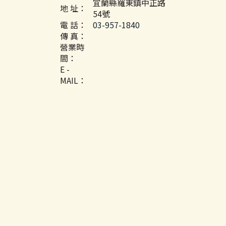
宜蘭縣羅東鎮中正路
地 址：
54號
電 話：
03-957-1840
傳 真：
營業時
間：
E -
MAIL：