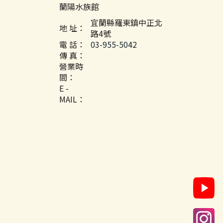
蘭陽水族館
宜蘭縣羅東鎮中正北
地 址：
路4號
電 話：
03-955-5042
傳 真：
營業時
間：
E -
MAIL：