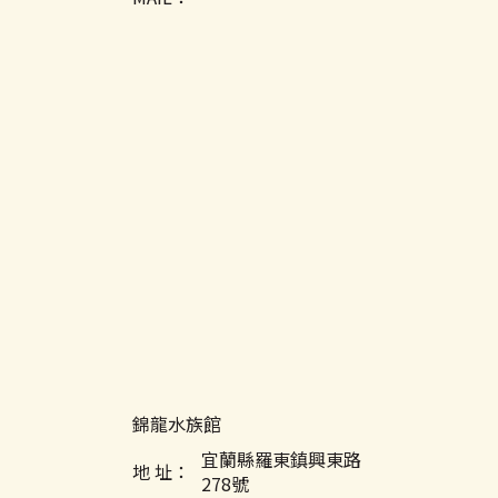
錦龍水族館
宜蘭縣羅東鎮興東路
地 址：
278號