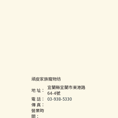
頑皮家族寵物坊
宜蘭縣宜蘭市東港路
地 址：
64-4號
電 話：
03-938-5330
傳 真：
營業時
間：