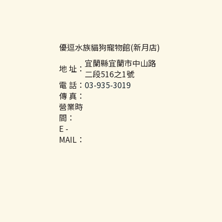
優逗水族貓狗寵物館(新月店)
宜蘭縣宜蘭市中山路
地 址：
二段516之1號
電 話：
03-935-3019
傳 真：
營業時
間：
E -
MAIL：