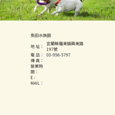
魚田水族館
宜蘭縣羅東鎮興東路
地 址：
197號
電 話：
03-956-5797
傳 真：
營業時
間：
E -
MAIL：