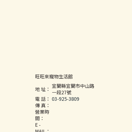
旺旺來寵物生活館
宜蘭縣宜蘭市中山路
地 址：
一段27號
電 話：
03-925-3809
傳 真：
營業時
間：
E -
MAIL：