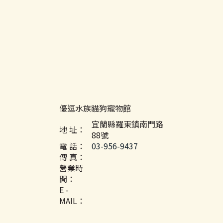
優逗水族貓狗寵物館
宜蘭縣羅東鎮南門路
地 址：
88號
電 話：
03-956-9437
傳 真：
營業時
間：
E -
MAIL：