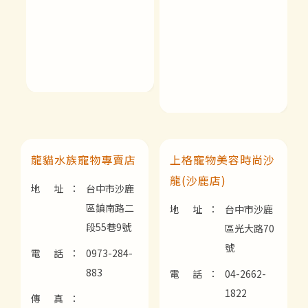
龍貓水族寵物專賣店
上格寵物美容時尚沙
龍(沙鹿店)
地 址：
台中市沙鹿
區鎮南路二
地 址：
台中市沙鹿
段55巷9號
區光大路70
號
電 話：
0973-284-
883
電 話：
04-2662-
1822
傳 真：