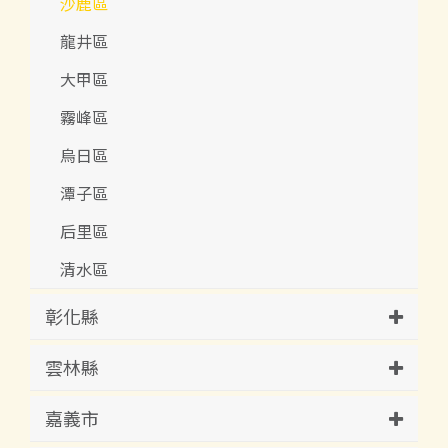
沙鹿區
龍井區
大甲區
霧峰區
烏日區
潭子區
后里區
清水區
彰化縣
雲林縣
嘉義市