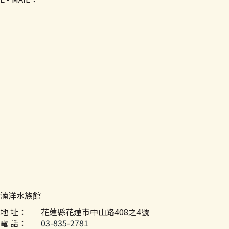
湳洋水族館
地 址：
花蓮縣花蓮市中山路408之4號
電 話：
03-835-2781