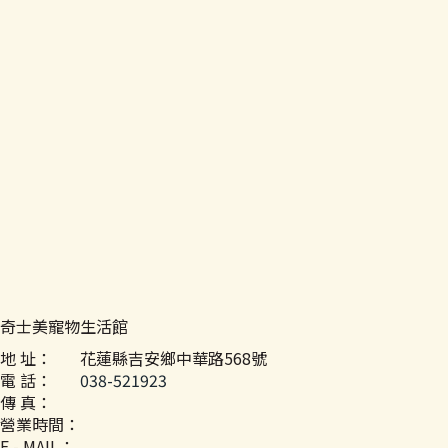
奇士美寵物生活館
地 址：
花蓮縣吉安鄉中華路568號
電 話：
038-521923
傳 真：
營業時間：
E - MAIL：