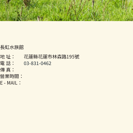
長虹水族館
地 址：
花蓮縣花蓮市林森路195號
電 話：
03-831-0462
傳 真：
營業時間：
E - MAIL：