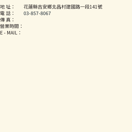
地 址：
花蓮縣吉安鄉北昌村建國路一段141號
電 話：
03-857-8067
傳 真：
營業時間：
E - MAIL：