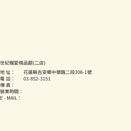
世紀寵愛精品館(二店)
地 址：
花蓮縣吉安鄉中華路二段306-1號
電 話：
03-852-3151
傳 真：
營業時間：
E - MAIL：