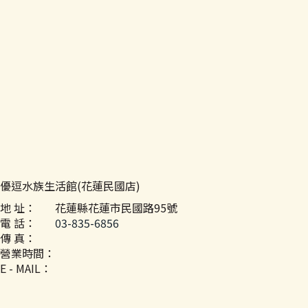
優逗水族生活館(花蓮民國店)
地 址：
花蓮縣花蓮市民國路95號
電 話：
03-835-6856
傳 真：
營業時間：
E - MAIL：