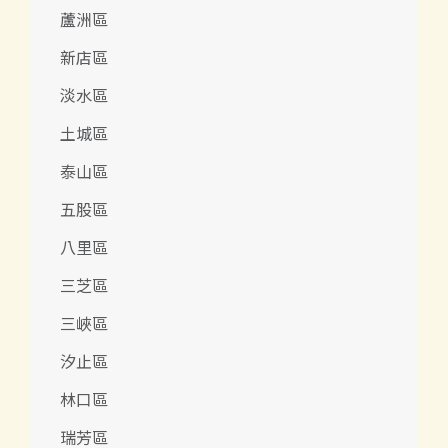
蘆洲區
新店區
淡水區
土城區
泰山區
五股區
八里區
三芝區
三峽區
汐止區
林口區
瑞芳區