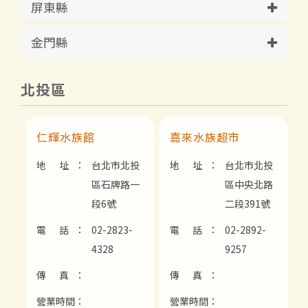
屏東縣
金門縣
北投區
仁輝水族館
嘉來水族超市
地 址：
台北市北投
地 址：
台北市北投
區石牌路一
區中央北路
段6號
二段391號
電 話：
02-2823-
電 話：
02-2892-
4328
9257
傳 真：
傳 真：
營業時間：
營業時間：