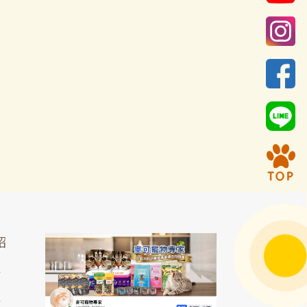
紹
區
區