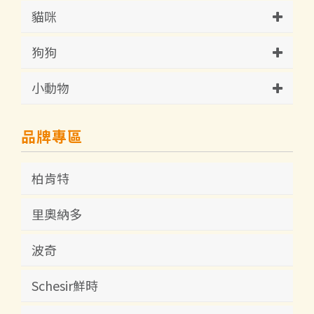
貓咪
狗狗
小動物
品牌專區
柏肯特
里奧納多
波奇
Schesir鮮時