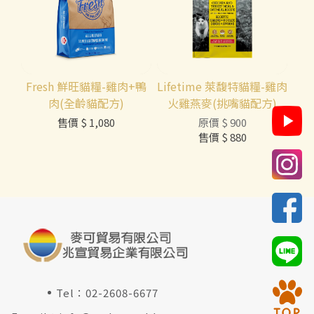
Fresh 鮮旺貓糧-雞肉+鴨
Lifetime 萊馥特貓糧-雞肉
肉(全齡貓配方)
火雞燕麥(挑嘴貓配方)
售價
$ 1,080
原價
$ 900
售價
$ 880
Tel：
02-2608-6677