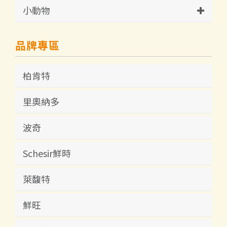
小動物
品牌專區
柏肯特
里奧納多
波奇
Schesir鮮時
萊馥特
鮮旺