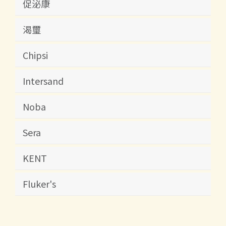
促泌康
渴璽
Chipsi
Intersand
Noba
Sera
KENT
Fluker's